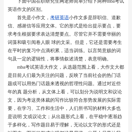
下面中国在职研究生网老师简单介绍下两种mba考试
英语作文的区别。
首先是小作文，
考研英语
小作文多是辞职信、道歉
信、感谢信等应用文体。它的形式是给出提示要点，要
求考生根据要求表达清楚要点。尽管它并不需要华丽的
词藻和吸引阅卷人眼 球的文采。但是，它还是需要考生
在平时的复习中点滴积累，适当训练。以言简意赅的词
句及一定的逻辑性，将事情叙述清楚，表意明确。
mba考试英语大作文，从选题范围上看，大作文大都
是目前人们最为关注的问题，反映了当前社会的热门话
题或可以用热门话题来透视的哲理性问题。通过对近些
年的真 题分析，从文体上看，可以划分为说明文和议论
文，因为考这类体裁的写作比较符合形势发展的实际需
要，在学习、工作和生活中，人们所书写的材料大多也
是说明 文或议论文；从出题形式上看，在平稳中逐渐趋
于多样化，写作题目易于理解，无论以文字的形式还是