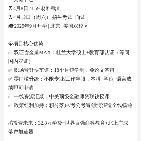
⏰4月8日23:59 材料截止
⏰4月12日（周六） 招生考试+面试
🎓2025年9月开学 | 北京+美国双校区
💎项目核心优势：
✅ 双证含金量MAX：杜兰大学硕士+教育部认证（等同
国内双证）
✅ 职场晋升快车道：18个月短学制，免论文答辩！
✅ 零门槛升级：不限专业/工作年限，本科+学位+语言成
绩即可申请
✅ 一线资源汇聚：中美顶级金融师资联袂授课
✅ 政策红利加持：积分落户/考公考编/读博深造全线畅通
💰投资未来：32.8万学费=世界百强商科教育+北上广深
落户加速器