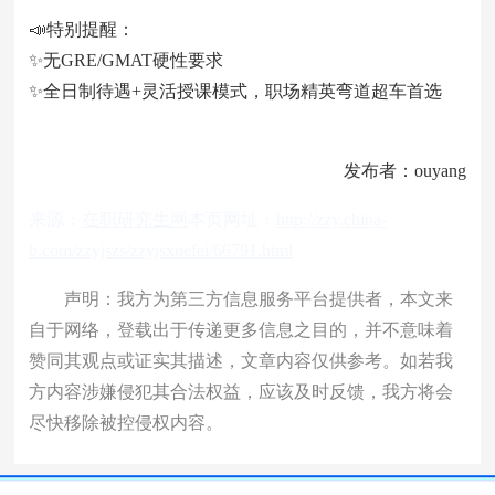
📣特别提醒：
✨无GRE/GMAT硬性要求
✨全日制待遇+灵活授课模式，职场精英弯道超车首选
发布者：ouyang
来源：
在职研究生网
本页网址：
http://zzy.china-
b.com/zzyjszs/zzyjsxuefei/66791.html
声明：我方为第三方信息服务平台提供者，本文来
自于网络，登载出于传递更多信息之目的，并不意味着
赞同其观点或证实其描述，文章内容仅供参考。如若我
方内容涉嫌侵犯其合法权益，应该及时反馈，我方将会
尽快移除被控侵权内容。