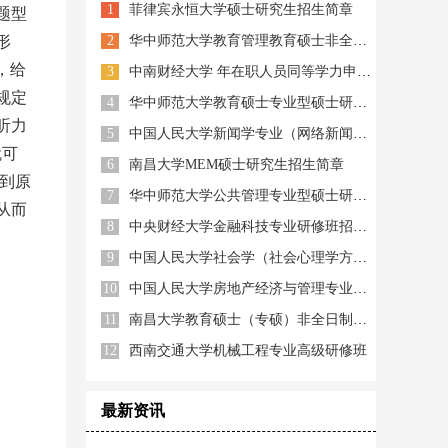
1
菲律宾永恒大学硕士研究生招生简章
题型
形
2
华中师范大学教育管理教育硕士非全日制
，给
3
中南财经大学 年在职人员同等学力申硕招生简章
所规定
4
华中师范大学教育硕士专业型硕士研究生
听力
5
中国人民大学新闻学专业（网络新闻与新媒体方向）研修班
就可
6
南昌大学MEM硕士研究生招生简章
占到原
7
华中师范大学公共管理专业型硕士研究生
从而
8
中央财经大学金融科技专业研修班招生简章
9
中国人民大学社会学（社会心理学方向）研修班
10
中国人民大学房地产经济与管理专业（房地产金融投资方向）研修班
11
南昌大学教育硕士（专硕）非全日制双证
12
西南交通大学机械工程专业高级研修班
最新资讯