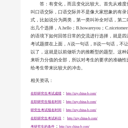
答：有变化，而且变化比较大。首先从难度值来
叫口语交际，口语交际并不是像大家想象的有录
式，比如说分为两类，第一类叫补全对话，第二叫
出几个选择，A.hello；B.howareyou；C.nic
的语境下如何回答日常的交流进行选择，就是四
考试题摆在上面，A说一句话，B说一句话，不
以了，这就是以前做听力的推断型的题型。这种题
来听力分值的全部，所以对考生的要求的准确性
给考生带来比较大的冲击。
相关资讯：
：
在职研究生考试成绩
http://zzy.china-b.com/
：
在职研究生报名时间
http://zzy.china-b.com/
：
研究生考试报名时间
http://zzy.china-b.com/
：
在职研究生考试科目
http://zzy.china-b.com/
：
考研究生的条件
http://zzy.china-b.com/