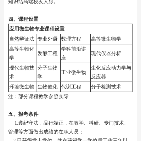
知识结高端校友人脉。
四、课程设置
应用微生物
专业课程设置
自然辩证法
专业外语
数理方程
高等微生物学
高等生物化
学科前沿讲
发酵工程
现代仪器分析
学
座
现代生物技
分子生物
生化反应动力学与
工业微生物
术
学
反应器
环境微生物
生物催化
代谢工程
分子检测技术
注：部分课程教学参照实际
五
、报考条件
1.遵纪守法，品行端正，在教学、科研、专门技术、
管理等方面做出成绩的在职人员；
2.已获得学士学位，并在获得学士学位后工作三年以