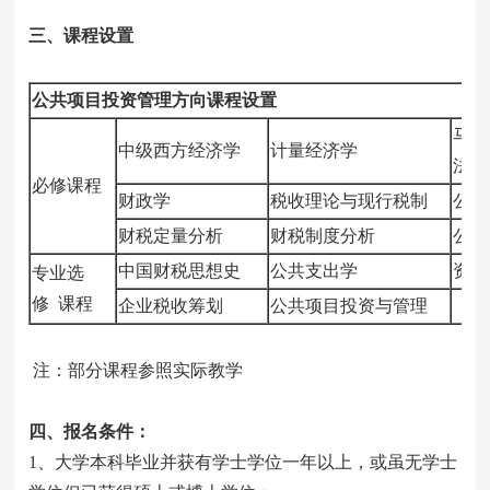
三、课程设置
公共项目投资管理方向课程设置
马克
中级西方经济学
计量经济学
法论
必修课程
财政学
税收理论与现行税制
公共
财税定量分析
财税制度分析
公共
中国财税思想史
公共支出学
资产
专业选
修 课程
企业税收筹划
公共项目投资与管理
注：部分课程参照实际教学
四、
报名条件：
1、大学本科毕业并获有学士学位一年以上，或虽无学士